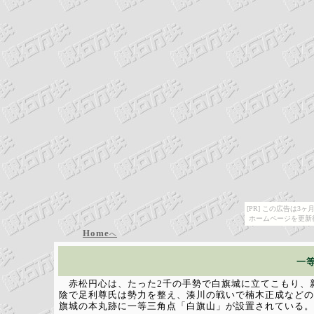
[PR] この広告は
ホームページを更新
Home
へ
一
赤松円心は、たった2千の手勢で白旗城に立てこもり、新
陰で足利尊氏は勢力を整え、湊川の戦いで楠木正成などの
旗城の本丸跡に一等三角点「白旗山」が設置されている。