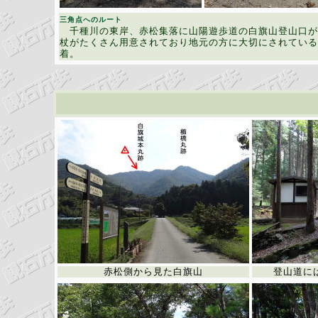
三角点へのルート
千種川の東岸、赤松集落に山陽遊歩道の白旗山登山口が
杖がたくさん用意されており地元の方に大切にされている
着。
赤松側から見た白旗山
登山道に