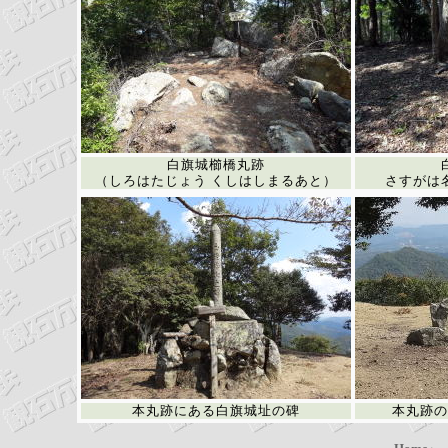
白旗城櫛橋丸跡
（しろはたじょう くしはしまるあと）
さすがは
本丸跡にある白旗城址の碑
本丸跡の